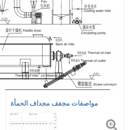
مواصفات مجفف مجداف الحمأة
إع
رمح مزدوج
أربعة رمح
داد
ات
نم
5
15
20
40
60
80
100
120
150
200
300
400
500
وذ
ج