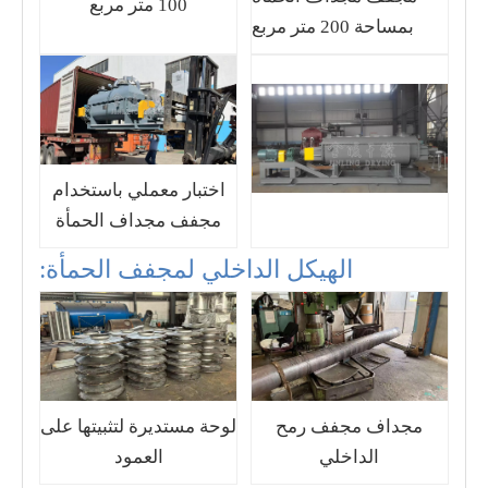
100 متر مربع
بمساحة 200 متر مربع
اختبار معملي باستخدام
مجفف مجداف الحمأة
الهيكل الداخلي لمجفف الحمأة:
مجداف مجفف رمح
لوحة مستديرة لتثبيتها على
الداخلي
العمود