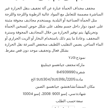
مجفف مجداف الحمأة عبارة عن آلة تجفيف بنقل الحرارة غير
المباشرة مصممة للتعامل مع المواد عالية الرطوبة واللزجة واللزجة
مثل الحمأة الصناعية أو البلدية. ويستخدم مجاذيف مجوفة مثبتة
على عمود دوار داخل جسم مغلف على شكل حوض لتسخين الحمأة
وتحريكها. يتم توفير الحرارة من خلال المجاذيف المجوفة وسترة
المجفف، وعادةً ما يتم ذلك باستخدام البخار أو الزيت الحراري أو
الماء الساخن. يضمن التقليب اللطيف منخفض السرعة نقل الحرارة
بشكل فعال وتجفيف موحد دون قص مفرط.
نموذج:
YJG
ماركة:
مجفف جيانغسو جينلينغ
شفرة:
841939990
مادة:
SUS304/SUS316L/2205 الخ
مكان المنشأ:
تشانغتشو، جيانغسو، الصين
شهادة:
سي، إسو 9001: 2008، إسو 10004
سعة:
حسب الطلب