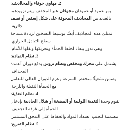
2. مهاوي جوفاء والمجااذيف:
يمر عمود أو عمودان
مجوفان
عبر المجفف ويتم تزويدهما
بالعديد من
المجاذيف المجوفة على شكل إسفين أو نصف
دائرية
.
تمتلئ هذه المجاذيف أيضًا بوسيط التسخين لزيادة مساحة
سطح التبادل الحراري.
وهي تدور ببطء لخلط الحمأة وتحريكها ونقلها للأمام.
3. نظام القيادة:
يشتمل على
محرك ومخفض ونظام تروس
يدفع دوران أعمدة
المجداف.
يضمن تشغيلًا منخفض السرعة وعزم الدوران العالي للتعامل
مع الحمأة الثقيلة واللزجة.
4. نظام التغذية:
تقوم وحدة
التغذية اللولبية أو المضخة أو شلال الجاذبية
بإدخال
الحمأة إلى غرفة التجفيف.
مصممة لتجنب انسداد المواد والحفاظ على التدفق المستمر.
5. نظام التفريغ: