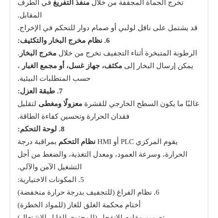
تخرج الحمأة المجففة من خلال
منفذ التفريغ
في الطرف
المقابل.
قد يشتمل على ناقل لولبي أو صمام دوار للتحكم في الإخراج.
6. نظام مخرج البخار والتكثيف:
الرطوبة المتبخرة أثناء التجفيف تخرج من خلال
مخرج البخار
.
يمكن إرسال البخار إلى
مكثف، جهاز غسل، أو مجمع الغبار
،
حسب المتطلبات البيئية.
7. طبقة العزل:
غالبًا ما يكون السطح الخارجي للقشرة
معزولًا ومغطى
لتقليل
فقدان الحرارة وتحسين كفاءة الطاقة.
8. لوحة التحكم:
يقوم المركزي PLC أو HMI
نظام التحكم
بمراقبة درجة
الحرارة، وسرعة العمود، ومعدل التغذية، والضغط من أجل
التشغيل الآمن والآلي.
5. المكونات الاختيارية:
6. نظام الفراغ (للتجفيف بدرجة حرارة منخفضة)
أختام محكمة الغلق للغاز (للمواد الخطرة)
تصميم مقاوم للانفجار (للمحتوى القابل للاشتعال)