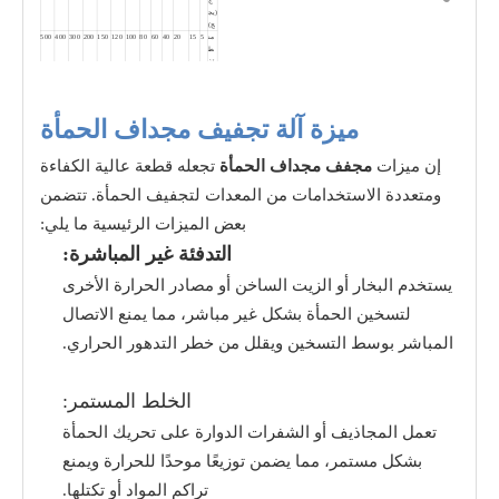
(يج
ج)
من
5
15
20
40
60
80
100
120
150
200
300
400
500
ط
قة
الت
دف
ئة
(م
ميزة آلة تجفيف مجداف الحمأة
⊃
2؛)
ال
4
15
18.5
30
37
45
55
75
90
110
180
220
264
طا
إن ميزات
مجفف مجداف الحمأة
تجعله قطعة عالية الكفاءة
قة
(كي
ومتعددة الاستخدامات من المعدات لتجفيف الحمأة. تتضمن
لو
وا
بعض الميزات الرئيسية ما يلي:
ط)
مل
اعتماد مواد بناء مختلفة وتكوينها بناءً على ميزات مختلفة
حو
للحمأة
التدفئة غير المباشرة:
ظ
ة
يستخدم البخار أو الزيت الساخن أو مصادر الحرارة الأخرى
لتسخين الحمأة بشكل غير مباشر، مما يمنع الاتصال
المباشر بوسط التسخين ويقلل من خطر التدهور الحراري.
الخلط المستمر:
تعمل المجاذيف أو الشفرات الدوارة على تحريك الحمأة
بشكل مستمر، مما يضمن توزيعًا موحدًا للحرارة ويمنع
تراكم المواد أو تكتلها.