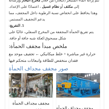
تتم إزالة الماء المتبخر (كبخار) من خلال
مخرج البخار
وإرساله
إلى
مكثف
أو
نظام غسيل
، اعتمادًا على الإعداد.
وهذا يحافظ على انخفاض نسبة الرطوبة داخل المجفف، مما
يدعم التجفيف المستمر.
5. التفريغ:
يتم تفريغ الحمأة المجففة من المخرج السفلي، غالبًا على
شكل مسحوق/كعكة شبه جافة أو جافة.
ملخص مبدأ مجفف الحمأة:
حرارة غير مباشرة + خلط ميكانيكي ← تجفيف موحد مع
فقدان منخفض للطاقة وانبعاثات متحكم فيها
صور مجفف مجداف الحمأة
مجفف مجداف الحمأة
مجفف مجداف الحمأة