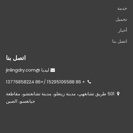
خدمة
تحميل
أخبار
اتصل بنا
اتصل بنا
@jinlingdry.com
 ليديا
+ 86 15295106588 /+86 13776858224

501 طريق تشانغهي، مدينة زينغلو، مدينة تشانغتشو، مقاطعة

جيانغسو، الصين