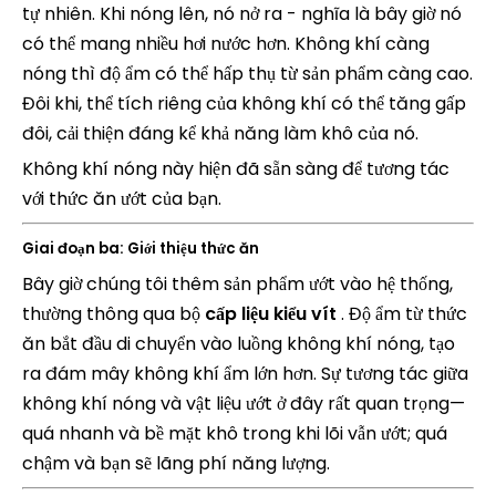
tự nhiên. Khi nóng lên, nó nở ra - nghĩa là bây giờ nó
có thể mang nhiều hơi nước hơn. Không khí càng
nóng thì độ ẩm có thể hấp thụ từ sản phẩm càng cao.
Đôi khi, thể tích riêng của không khí có thể tăng gấp
đôi, cải thiện đáng kể khả năng làm khô của nó.
Không khí nóng này hiện đã sẵn sàng để tương tác
với thức ăn ướt của bạn.
Giai đoạn ba: Giới thiệu thức ăn
Bây giờ chúng tôi thêm sản phẩm ướt vào hệ thống,
thường thông qua bộ
cấp liệu kiểu vít
. Độ ẩm từ thức
ăn bắt đầu di chuyển vào luồng không khí nóng, tạo
ra đám mây không khí ẩm lớn hơn. Sự tương tác giữa
không khí nóng và vật liệu ướt ở đây rất quan trọng—
quá nhanh và bề mặt khô trong khi lõi vẫn ướt; quá
chậm và bạn sẽ lãng phí năng lượng.