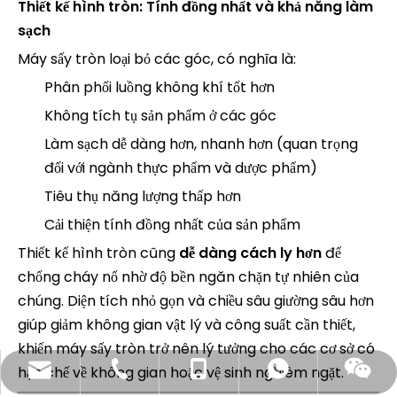
Thiết kế hình tròn: Tính đồng nhất và khả năng làm
sạch
Máy sấy tròn loại bỏ các góc, có nghĩa là:
Phân phối luồng không khí tốt hơn
Không tích tụ sản phẩm ở các góc
Làm sạch dễ dàng hơn, nhanh hơn (quan trọng
đối với ngành thực phẩm và dược phẩm)
Tiêu thụ năng lượng thấp hơn
Cải thiện tính đồng nhất của sản phẩm
Thiết kế hình tròn cũng
dễ dàng cách ly hơn
để
chống cháy nổ nhờ độ bền ngăn chặn tự nhiên của
chúng. Diện tích nhỏ gọn và chiều sâu giường sâu hơn
giúp giảm không gian vật lý và công suất cần thiết,
khiến máy sấy tròn trở nên lý tưởng cho các cơ sở có
hạn chế về không gian hoặc vệ sinh nghiêm ngặt.
lydia@jinlingdry.com
+86 13776858224
+86 13776858224
Whatsapp
Wechat