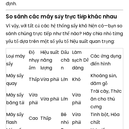
định.
So sánh các máy sấy trực tiếp khác nhau
Vì vậy, với tất cả các hệ thống sấy khô hiện có—bạn so
sánh chúng trực tiếp như thế nào? Hãy chia nhỏ từng
yếu tố dựa trên một số yếu tố hiệu suất quan trọng:
Độ
Hiệu suất
Dấu
Làm
Loại máy
Các ứng dụng
nhạy
năng
châ
sạch Dễ
sấy
điển hình
ẩm
lượng
n
dàng
Máy sấy
Khoáng sản,
Thấp
Vừa phải
Lớn
Khó
quay
dăm gỗ
Trái cây, Thức
Máy sấy
Vừa
Vừa
Vừa phải
Lớn
ăn cho thú
băng tải
phải
phải
cưng
Máy sấy
Bé
Vừa
Tinh bột, Hóa
Cao
Thấp
flash
nhỏ
phải
chất