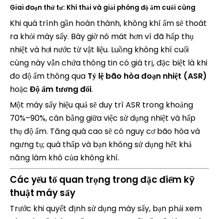
Giai đoạn thứ tư: Khí thải và giải phóng độ ẩm cuối cùng
Khi quá trình gần hoàn thành, không khí ẩm sẽ thoát
ra khỏi máy sấy. Bây giờ nó mát hơn vì đã hấp thụ
nhiệt và hơi nước từ vật liệu. Luồng không khí cuối
cùng này vẫn chứa thông tin có giá trị, đặc biệt là khi
đo độ ẩm thông qua
Tỷ lệ bão hòa đoạn nhiệt (ASR)
hoặc
Độ ẩm tương đối
.
Một máy sấy hiệu quả sẽ duy trì ASR trong khoảng
70%–90%, cân bằng giữa việc sử dụng nhiệt và hấp
thụ độ ẩm. Tăng quá cao sẽ có nguy cơ bão hòa và
ngưng tụ; quá thấp và bạn không sử dụng hết khả
năng làm khô của không khí.
Các yếu tố quan trọng trong đặc điểm kỹ
thuật máy sấy
Trước khi quyết định sử dụng máy sấy, bạn phải xem