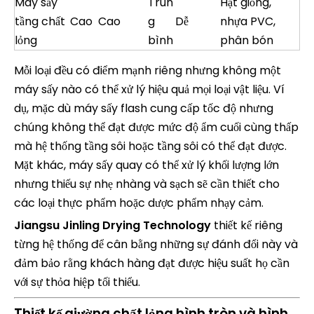
Máy sấy
Trun
Hạt giống,
tầng chất
Cao
Cao
g
Dễ
nhựa PVC,
lỏng
bình
phân bón
Mỗi loại đều có điểm mạnh riêng nhưng không một
máy sấy nào có thể xử lý hiệu quả mọi loại vật liệu. Ví
dụ, mặc dù máy sấy flash cung cấp tốc độ nhưng
chúng không thể đạt được mức độ ẩm cuối cùng thấp
mà hệ thống tầng sôi hoặc tầng sôi có thể đạt được.
Mặt khác, máy sấy quay có thể xử lý khối lượng lớn
nhưng thiếu sự nhẹ nhàng và sạch sẽ cần thiết cho
các loại thực phẩm hoặc dược phẩm nhạy cảm.
Jiangsu Jinling Drying Technology
thiết kế riêng
từng hệ thống để cân bằng những sự đánh đổi này và
đảm bảo rằng khách hàng đạt được hiệu suất họ cần
với sự thỏa hiệp tối thiểu.
Thiết kế giường chất lỏng hình tròn và hình