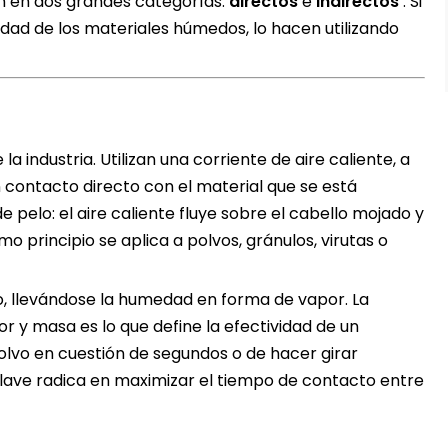
en en dos grandes categorías:
directos
e
indirectos
. Si
dad de los materiales húmedos, lo hacen utilizando
a industria. Utilizan una corriente de aire caliente, a
contacto directo con el material que se está
 pelo: el aire caliente fluye sobre el cabello mojado y
 principio se aplica a polvos, gránulos, virutas o
o, llevándose la humedad en forma de vapor. La
or y masa es lo que define la efectividad de un
olvo en cuestión de segundos o de hacer girar
clave radica en maximizar el tiempo de contacto entre