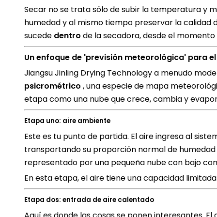
Secar no se trata sólo de subir la temperatura y 
humedad y al mismo tiempo preservar la calidad 
sucede
dentro
de la secadora, desde el momento e
Un enfoque de 'previsión meteorológica' para e
Jiangsu Jinling Drying Technology a menudo model
psicrométrico
, una especie de mapa meteorológic
etapa como una nube que crece, cambia y evapor
Etapa uno: aire ambiente
Este es tu punto de partida. El aire ingresa al si
transportando su proporción normal de humedad am
representado por una pequeña nube con bajo con
En esta etapa, el aire tiene una capacidad limitad
Etapa dos: entrada de aire calentado
Aquí es donde las cosas se ponen interesantes. E