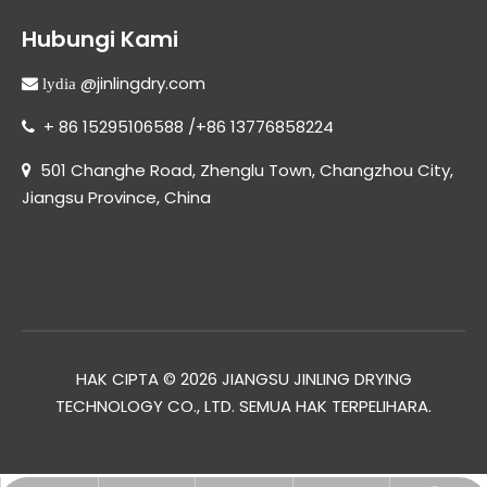
Hubungi Kami
@jinlingdry.com
 lydia
+ 86 15295106588 /+86 13776858224

501 Changhe Road, Zhenglu Town, Changzhou City,

Jiangsu Province, China
HAK CIPTA ©
2026
JIANGSU JINLING DRYING
TECHNOLOGY CO., LTD. SEMUA HAK TERPELIHARA.