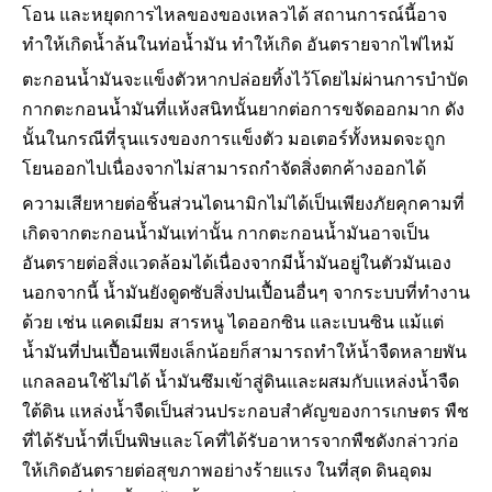
โอน และหยุดการไหลของของเหลวได้ สถานการณ์นี้อาจ
ทำให้เกิดน้ำล้นในท่อน้ำมัน ทำให้เกิด
อันตรายจากไฟไหม้
ตะกอนน้ำมันจะแข็งตัวหากปล่อยทิ้งไว้โดยไม่ผ่านการบำบัด
กากตะกอนน้ำมันที่แห้งสนิทนั้นยากต่อการขจัดออกมาก ดัง
นั้นในกรณีที่รุนแรงของการแข็งตัว มอเตอร์ทั้งหมดจะถูก
โยนออกไปเนื่องจากไม่สามารถกำจัดสิ่งตกค้างออกได้
ความเสียหายต่อชิ้นส่วนไดนามิกไม่ได้เป็นเพียงภัยคุกคามที่
เกิดจากตะกอนน้ำมันเท่านั้น กากตะกอนน้ำมันอาจเป็น
อันตรายต่อสิ่งแวดล้อมได้เนื่องจากมีน้ำมันอยู่ในตัวมันเอง
นอกจากนี้ น้ำมันยังดูดซับสิ่งปนเปื้อนอื่นๆ จากระบบที่ทำงาน
ด้วย เช่น แคดเมียม สารหนู ไดออกซิน และเบนซิน แม้แต่
น้ำมันที่ปนเปื้อนเพียงเล็กน้อยก็สามารถทำให้น้ำจืดหลายพัน
แกลลอนใช้ไม่ได้ น้ำมันซึมเข้าสู่ดินและผสมกับแหล่งน้ำจืด
ใต้ดิน แหล่งน้ำจืดเป็นส่วนประกอบสำคัญของการเกษตร พืช
ที่ได้รับน้ำที่เป็นพิษและโคที่ได้รับอาหารจากพืชดังกล่าวก่อ
ให้เกิดอันตรายต่อสุขภาพอย่างร้ายแรง ในที่สุด ดินอุดม