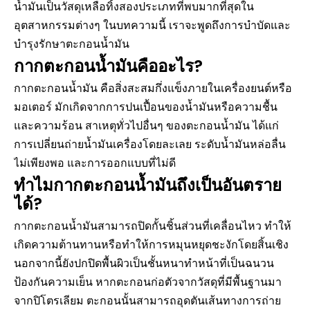
น้ำมันเป็นวัสดุเหลือทิ้งสองประเภทที่พบมากที่สุดใน
อุตสาหกรรมต่างๆ ในบทความนี้ เราจะพูดถึงการบำบัดและ
บำรุงรักษาตะกอนน้ำมัน
กากตะกอนน้ำมันคืออะไร?
กากตะกอนน้ำมัน
คือสิ่งสะสมกึ่งแข็งภายในเครื่องยนต์หรือ
มอเตอร์ มักเกิดจากการปนเปื้อนของน้ำมันหรือความชื้น
และความร้อน สาเหตุทั่วไปอื่นๆ ของตะกอนน้ำมัน ได้แก่
การเปลี่ยนถ่ายน้ำมันเครื่องโดยละเลย ระดับน้ำมันหล่อลื่น
ไม่เพียงพอ และการออกแบบที่ไม่ดี
ทำไมกากตะกอนน้ำมันถึงเป็นอันตราย
ได้?
กากตะกอนน้ำมันสามารถปิดกั้นชิ้นส่วนที่เคลื่อนไหว ทำให้
เกิดความต้านทานหรือทำให้การหมุนหยุดชะงักโดยสิ้นเชิง
นอกจากนี้ยังปกปิดพื้นผิวเป็นชั้นหนาทำหน้าที่เป็นฉนวน
ป้องกันความเย็น หากตะกอนก่อตัวจากวัสดุที่มีพื้นฐานมา
จากปิโตรเลียม ตะกอนนั้นสามารถอุดตันเส้นทางการถ่าย