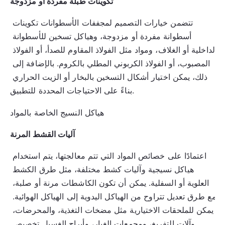
تكوينات طبلة مفردة أو مزدوجة
تتضمن خيارات التصميم لمجففات الأسطوانات تكوينات 
أسطوانة مفردة أو مزدوجة، وهياكل تسخين للأسطوانة 
الداخلية أو الغلاف، ومواد مثل الفولاذ المقاوم للصدأ، أو الفولاذ 
المصبوب، أو الفولاذ الكربوني المطلي بالكروم. بالإضافة إلى 
ذلك، يمكن اختيار أشكال التسخين بالبخار أو الزيت الحراري 
بناءً على الاحتياجات المحددة للتطبيق.
هياكل النسيج الخاصة بالمواد
آليات القشط المرنة
اعتمادًا على خصائص المواد التي تتم معالجتها، يتم استخدام 
هياكل نسيجية وآليات كشط مختلفة، مثل طرق الكشط 
العلوية أو السفلية. يمكن أن تكون الكاشطات مرنة أو صلبة، 
مع طرق تعديل تتراوح من الهياكل اليدوية إلى الهياكل الهوائية. 
يمكن للملحقات الاختيارية مثل مضخات التغذية، والمحرضات، 
وآلات التفريغ، ومجمعات الغبار، وأبراج الغسيل تخصيص 