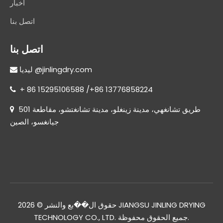
أخبار
اتصل بنا
اتصل بنا
@jinlingdry.com
 ليديا
+ 86 15295106588 /+86 13776858224

501 طريق تشانغهي، مدينة زينغلو، مدينة تشانغتشو، مقاطعة

جيانغسو، الصين
JIANGSU JINLING DRYING
حقوق ال��بع والنشر ©
2026
TECHNOLOGY CO., LTD. جميع الحقوق محفوظة.