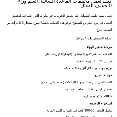
كيف تعمل مجففات القاعدة السائلة: العلم وراء
التجفيف الفعال
تعمل تقنية طبقة السوائل على تعليق الجزيئات في تيارات الغاز الساخنة لتحقيق
أقصى قدر من التعرض للسطح. توفر هذه العملية تجفيفًا أسرع بمقدار 3-8 مرات من
أنظمة الدرج.
عملية التجفيف ذات 4 مراحل
مرحلة تحضير الهواء
التدفئة المباشرة/غير المباشرة (البخار/الكهرباء/الغاز)
ترشيح HEPA للهواء النظيف
توزيع موحد من خلال ألواح مثقبة دقيقة
مرحلة التمييع
الحد الأدنى لسرعة التميع: 0.1-5 م/ث (يعتمد على المادة)
يضمن تكوين الفقاعات خلط الجسيمات
95-98% كفاءة حرارية
استخراج الرطوبة
معدل التبخر: 50-300 كجم في الساعة للمتر المربع