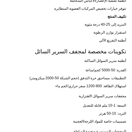
أنظمة تصفية الإعصار/الأكياس المتكاملة
تتوفر خيارات تخفيض المركبات العضوية المتطايرة
تكييف المنتج
التبريد إلى 25-40 درجة مئوية
استقرار توازن الرطوبة
أنظمة التفريغ الآلي
تكوينات مخصصة لمجفف السرير السائل
أنظمة سرير السوائل الساكنة
القدرة: 50-5000 كجم/ساعة
التطبيقات: مساحيق حرة التدفق (حجم الشبكة 50-2000 ميكرومتر)
استهلاك الطاقة: 900-1200 سعر حراري/كجم ماء
مجففات سرير السوائل الاهتزازية
السعة: 1-10 ملم قابلة للتعديل
التردد: 10-50 هرتز
تصميمات خاصة للمواد اللزجة/العجينة
المجففات المستمرة متعددة المناطق