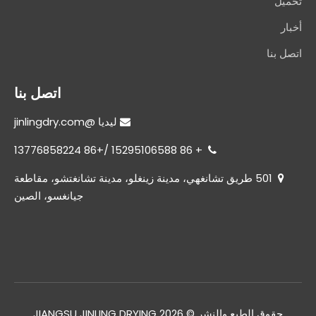
تحميل
أخبار
اتصل بنا
اتصل بنا
@jinlingdry.com
 ليديا
+ 86 15295106588 /+86 13776858224

501 طريق تشانغهي، مدينة زينغلو، مدينة تشانغتشو، مقاطعة

جيانغسو، الصين
حقوق الطبع والنشر ©
2026
JIANGSU JINLING DRYING