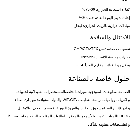
كفاءة استعادة الحرارة: 60-75%
إعادة تدوير الهواء العادم حتى 80%
مبادلات حرارية بالزيت الحراري/البخار
الامتثال والسلامة
تصميمات معتمدة من GMP/CE/ATEX
خيارات مقاومة للانفجار (IP65/66)
هيكل من الفولاذ المقاوم للصدأ 316L
حلول خاصة بالصناعة
الصناعةالتطبيقات النموذجيةالميزات الخاصةالمستحضرات الصيدلانيةالحبيبات
والكريات وواجهات برمجة التطبيقاتWIP/CIP والمواد المتوافقة مع إدارة الغذاء
والدواءإنتاج الغذاءمسحوق الحليب والقهوة الفوريةالتصميم الصحي، والامتثال لـ
EHEDGالمواد الكيميائيةالأسمدة والمحفزاتالطلاءات المقاومة للتآكلالمعادنالسيليكا
والطينبطانات مقاومة للتآكل