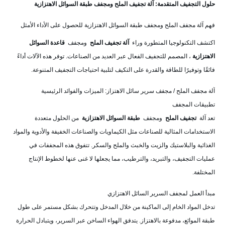
حلول التجفيف المتقدمة: آلة تجفيف الملح ومجفف طبقة السوائل الاهتزازية
فهم آلة مجفف الملح ومجفف طبقة السوائل الاهتزازية للحصول على الأداء الأمثل
اكتشف التكنولوجيا المتطورة وراء
آلة تجفيف الملح
ومجفف
قاعدة السوائل
الاهتزازية
، المصمم للتجفيف الفعال عبر العديد من الصناعات. توفر هذه الآلات أداءً
فائقًا وتوفيرًا للطاقة والقدرة على التكيف لتلبية احتياجات التجفيف المتنوعة.
آلة مجفف الملح / مجفف سرير سائل الاهتزاز: الميزات والفوائد الرئيسية
تطبيقات المجفف
تعد آلة
تجفيف الملح
ومجفف
طبقة السوائل الاهتزازية
من الحلول متعددة
الاستخدامات المثالية للصناعات مثل الكيماويات والصناعات الخفيفة والأدوية والمواد
الغذائية والبلاستيك والزيت والخبث والملح والسكر. تتفوق هذه المجففات في
عمليات التجفيف، والتبريد، والترطيب، مما يجعلها لا غنى عنها لخطوط الإنتاج
المختلفة.
مبدأ العمل لمجفف السرير السائل الاهتزازي
تدخل المواد الخام إلى الماكينة من خلال المدخل وتتحرك بشكل مستمر على طول
طبقة الموائع، مدفوعة بالاهتزاز. يتدفق الهواء الساخن عبر السرير، ويتبادل الحرارة