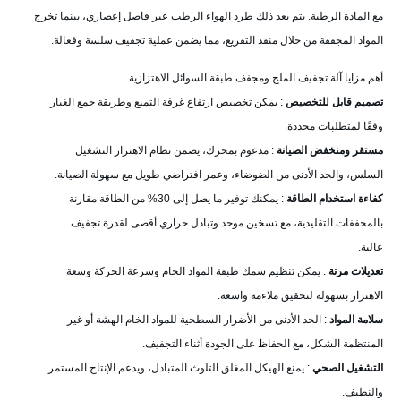
مع المادة الرطبة. يتم بعد ذلك طرد الهواء الرطب عبر فاصل إعصاري، بينما تخرج
المواد المجففة من خلال منفذ التفريغ، مما يضمن عملية تجفيف سلسة وفعالة.
أهم مزايا آلة تجفيف الملح ومجفف طبقة السوائل الاهتزازية
تصميم قابل للتخصيص
: يمكن تخصيص ارتفاع غرفة التميع وطريقة جمع الغبار
وفقًا لمتطلبات محددة.
مستقر ومنخفض الصيانة
: مدعوم بمحرك، يضمن نظام الاهتزاز التشغيل
السلس، والحد الأدنى من الضوضاء، وعمر افتراضي طويل مع سهولة الصيانة.
كفاءة استخدام الطاقة
: يمكنك توفير ما يصل إلى 30% من الطاقة مقارنة
بالمجففات التقليدية، مع تسخين موحد وتبادل حراري أقصى لقدرة تجفيف
عالية.
تعديلات مرنة
: يمكن تنظيم سمك طبقة المواد الخام وسرعة الحركة وسعة
الاهتزاز بسهولة لتحقيق ملاءمة واسعة.
سلامة المواد
: الحد الأدنى من الأضرار السطحية للمواد الخام الهشة أو غير
المنتظمة الشكل، مع الحفاظ على الجودة أثناء التجفيف.
التشغيل الصحي
: يمنع الهيكل المغلق التلوث المتبادل، ويدعم الإنتاج المستمر
والنظيف.